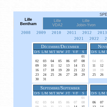
SP
Lille
Lille
Lille
Bentham
VDA2
Jobin-Yvon
2008
2009
2010
2011
2012
201
2021
2022
2
Décembre/December
Nove
D/S
L/M
M/T
M/W
J/T
V/F
S
D/S
L/M
01
02
03
04
05
06
07
08
04
05
09
10
11
12
13
14
15
11
12
16
17
18
19
20
21
22
18
19
23
24
25
26
27
28
29
25
26
30
31
Septembre/September
D/S
L/M
M/T
M/W
J/T
V/F
S
D/S
L/M
01
02
03
04
05
06
07
08
06
07
09
10
11
12
13
14
15
13
14