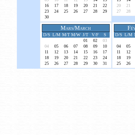
16
17
18
19
20
21
22
20
21
23
24
25
26
27
28
29
27
28
30
Mars/March
Fév
D/S
L/M
M/T
M/W
J/T
V/F
S
D/S
L/M
01
02
03
04
05
06
07
08
09
10
04
05
11
12
13
14
15
16
17
11
12
18
19
20
21
22
23
24
18
19
25
26
27
28
29
30
31
25
26