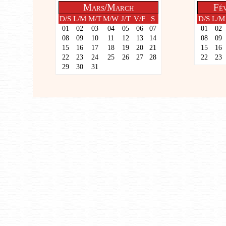
Mars/March
Fév
D/S
L/M
M/T
M/W
J/T
V/F
S
D/S
L/M
01
02
03
04
05
06
07
01
02
08
09
10
11
12
13
14
08
09
15
16
17
18
19
20
21
15
16
22
23
24
25
26
27
28
22
23
29
30
31