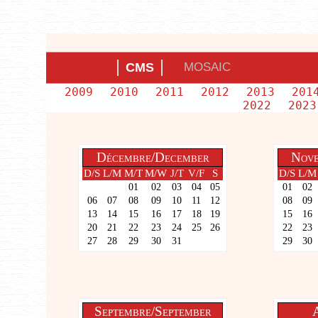
CMS
MOSAIC
2009
2010
2011
2012
2013
201
2022
202
Décembre/December
Nove
D/S
L/M
M/T
M/W
J/T
V/F
S
D/S
L/M
01
02
03
04
05
01
02
06
07
08
09
10
11
12
08
09
13
14
15
16
17
18
19
15
16
20
21
22
23
24
25
26
22
23
27
28
29
30
31
29
30
Septembre/September